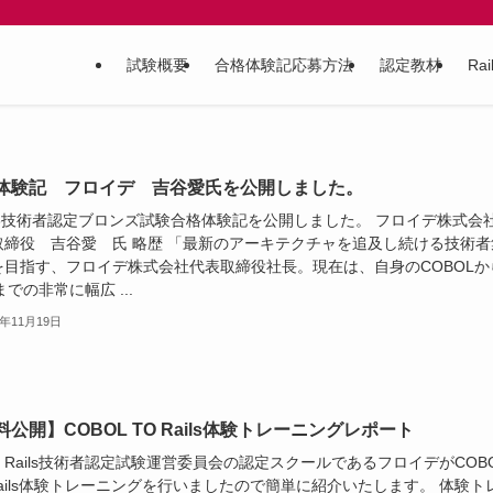
試験概要
合格体験記応募方法
認定教材
Ra
体験記 フロイデ 吉谷愛氏を公開しました。
ils3技術者認定ブロンズ試験合格体験記を公開しました。 フロイデ株式
取締役 吉谷愛 氏 略歴 「最新のアーキテクチャを追及し続ける技術者
を目指す、フロイデ株式会社代表取締役社長。現在は、自身のCOBOLか
sまでの非常に幅広 ...
3年11月19日
料公開】COBOL TO Rails体験トレーニングレポート
Rails技術者認定試験運営委員会の認定スクールであるフロイデがCOB
Rails体験トレーニングを行いましたので簡単に紹介いたします。 体験ト