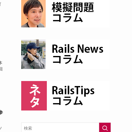
育
本
回
参
ソ