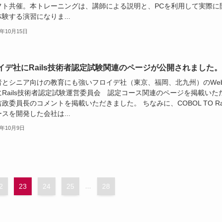
フト共催。本トレーニングは、講師による説明と、PCを利用して実際に
験する演習になりま...
3年10月15日
イデ社にRails技術者認定試験関連のページが公開されました。
者とシニア向けの教育にも強いフロイデ社（東京、福岡、北九州）のWe
にRails技術者認定試験運営委員会 認定コース関連のページを掲載いた
政委員長のコメントを掲載いただきました。 ちなみに、COBOL TO Rai
スを開発した会社は...
3年10月9日
2
23
24
25
...
28