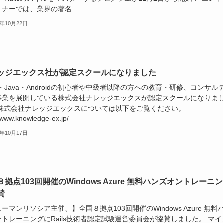
ナーでは、業界の著名...
3年10月22日
ッジエックス社が認定スクールになりました
y・Java・Androidの初心者や中級者以降の方への教育・研修、コンサル
事業を展開している株式会社ナレッジエックスが認定スクールになりま
 株式会社ナレッジエックスについては以下をご覧ください。
//www.knowledge-ex.jp/
3年10月17日
８拠点103回開催のWindows Azure 無料ハンズオントレーニ
賛
ーマンリソシア主催、】全国８拠点103回開催のWindows Azure 無料
トレーニングにRails技術者認定試験運営委員会が協賛しました。 マイ