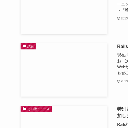
ーニン
～「喰
201
Ra
試験
現在
お、
We
もぜひ
201
特別
その他ニュース
加し
Ra