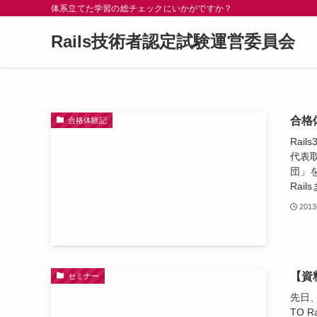
体系立てた学習の総チェックにいかがですか？
Rails技術者認定試験運営委員会
合格
合格体験記
Ra
代表
団」
Rail
201
【資
セミナー
先日、
TO 