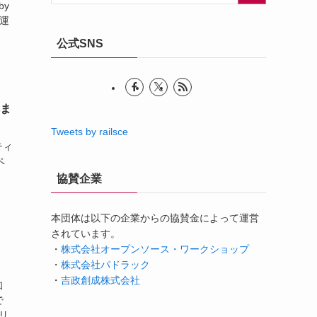
y
く運
公式SNS
れま
Tweets by railsce
ティ
ペ
協賛企業
本団体は以下の企業からの協賛金によって運営
されています。
・
株式会社オープンソース・ワークショップ
・
株式会社パドラック
・
吉政創成株式会社
知
で
リ