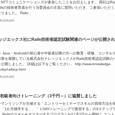
NTTコミュニケーションズが参加したことをお伝えします。 両社はRub
Railsの技術者育成を行う当委員会の主旨に賛同いただき、ご参加いただ
ました。 Rails...
3年10月24日
ッジエックス社にRails技術者認定試験関連のページが公開さ
。
y・Java・Androidの初心者や中級者以降の方への教育・研修、コンサル
事業を展開している株式会社ナレッジエックスがRails技術者認定試験の
公開しました。 詳細は以下をご覧ください。 http://www.knowledge-
ruby/railscp.html
3年10月24日
ils初級者向けトレーニング（3千円～）に協賛しました
ーマンリソシアが主催する「エントリーセミナーでスキルの習得方法を
、「1か月独学する」、「１DAYトレーニングで復習する」の3ステップ
y、Railsのスキルをマスターするプログラムが11月2日から開始！ エント