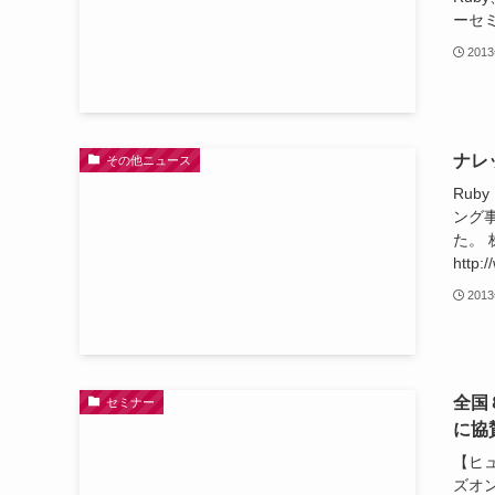
ーセミ
201
ナレ
その他ニュース
Rub
ング
た。
http:
201
全国
セミナー
に協
【ヒュ
ズオン