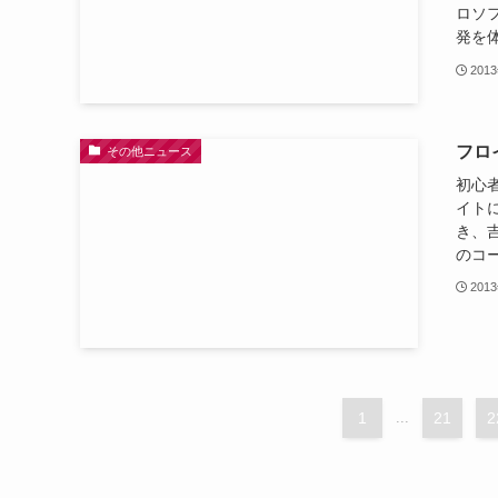
ロソ
発を体
201
フロ
その他ニュース
初心
イト
き、吉
のコー
201
1
...
21
2