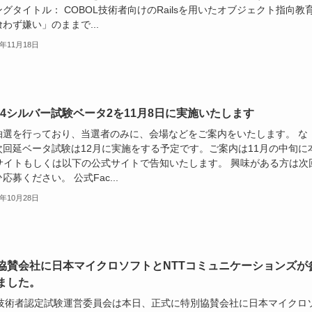
グタイトル： COBOL技術者向けのRailsを用いたオブジェクト指向教
わず嫌い」のままで...
3年11月18日
ils4シルバー試験ベータ2を11月8日に実施いたします
抽選を行っており、当選者のみに、会場などをご案内をいたします。 な
次回延ベータ試験は12月に実施をする予定です。ご案内は11月の中旬に
bサイトもしくは以下の公式サイトで告知いたします。 興味がある方は次
応募ください。 公式Fac...
3年10月28日
協賛会社に日本マイクロソフトとNTTコミュニケーションズが
ました。
ils技術者認定試験運営委員会は本日、正式に特別協賛会社に日本マイクロ