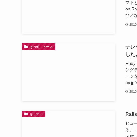
フトと
on 
びとなり
201
ナレ
その他ニュース
した
Rub
ング
ージを
ex.jp/
201
Ra
セミナー
ヒュ
る」
Rub