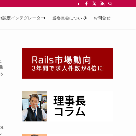
ils認定インテグレーター
当委員会について
お問合せ
会社
集
ら
OL
レ