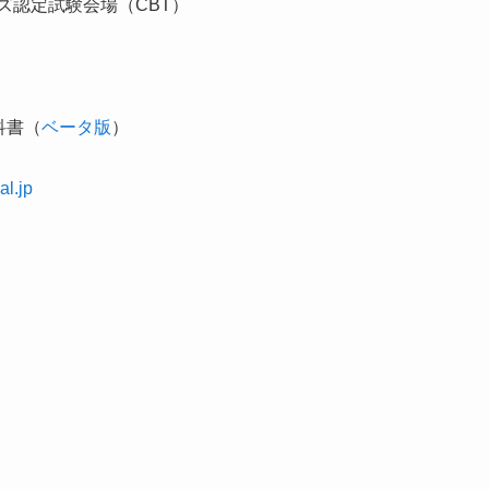
ズ認定試験会場（CBT）
科書（
ベータ版
）
ial.jp