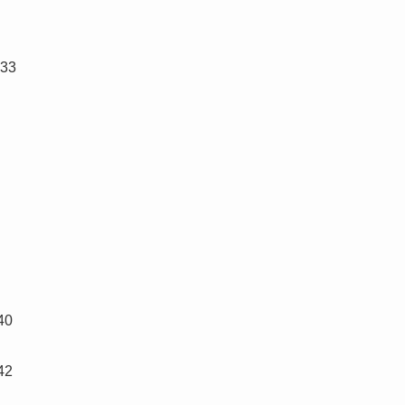
33
40
42