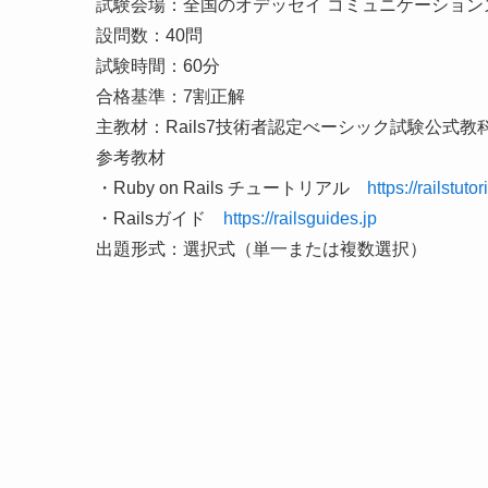
試験会場：全国のオデッセイ コミュニケーション
設問数：40問
試験時間：60分
合格基準：7割正解
主教材：Rails7技術者認定べーシック試験公式教
参考教材
・Ruby on Rails チュートリアル
https://railstutor
・Railsガイド
https://railsguides.jp
出題形式：選択式（単一または複数選択）