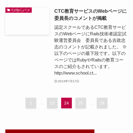
CTC教育サービスのWebページに
その他ニュース
委員長のコメントが掲載
認定スクールであるCTC教育サービ
スのWebページにRails技術者認定試
験運営委員会 委員長である吉政忠
志のコメントが記載されました。 ※
以下のページの最下段です。以下の
ページではRubyやRailsの教育コー
スのご紹介もされています。
http://www.school.ct...
2013年7月17日
1
...
23
24
25
...
28