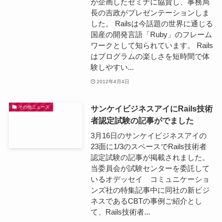
が企画したセミナに協賛し、事務局
長の吉政がプレゼンテーションしま
した。 Railsは今話題の世界に通じる
国産の開発言語「Ruby」のフレーム
ワークとして知られています。 Rails
はプログラムの楽しさを短時間で体
験しやすい...
2012年4月4日
サンケイビジネスアイにRails技術
その他ニュース
者認定試験の記事がでました
3月16日のサンケイビジネスアイの
23面に1/3のスペースでRails技術者
認定試験の記事が掲載されました。
当委員会が試験センターを委託して
いるオデッセイ コミュニケーショ
ンズ社の特集記事中に同社の新ビジ
ネスであるCBTの事例ご紹介とし
て、Rails技術者...