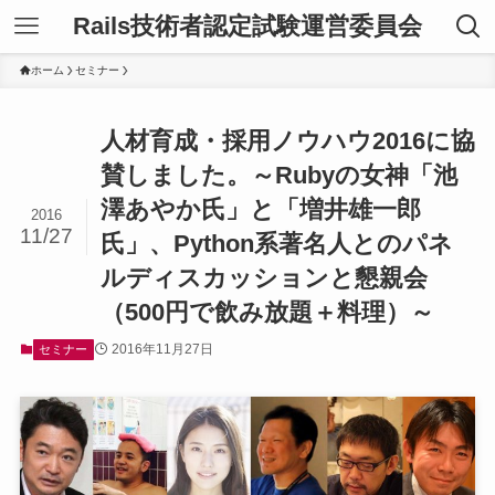
Rails技術者認定試験運営委員会
ホーム
セミナー
人材育成・採用ノウハウ2016に協
賛しました。～Rubyの女神「池
澤あやか氏」と「増井雄一郎
2016
11/27
氏」、Python系著名人とのパネ
ルディスカッションと懇親会
（500円で飲み放題＋料理）～
2016年11月27日
セミナー