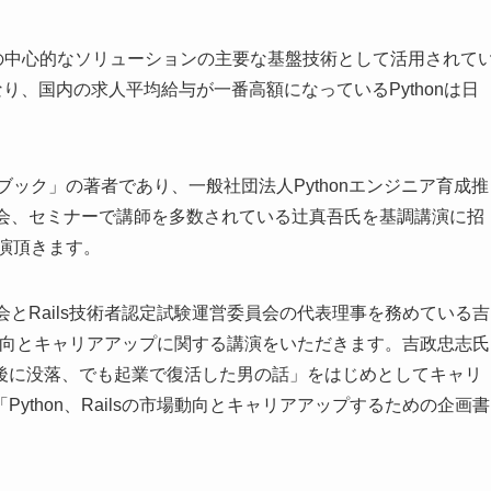
T業界の中心的なソリューションの主要な基盤技術として活用されて
なり、国内の求人平均給与が一番高額になっているPythonは日
トブック」の著者であり、一般社団法人Pythonエンジニア育成推
勉強会、セミナーで講師を多数されている辻真吾氏を基調講演に招
講演頂きます。
協会とRails技術者認定試験運営委員会の代表理事を務めている吉
lsの最新動向とキャリアアップに関する講演をいただきます。吉政忠志氏
後に没落、でも起業で復活した男の話」をはじめとしてキャリ
ython、Railsの市場動向とキャリアアップするための企画書