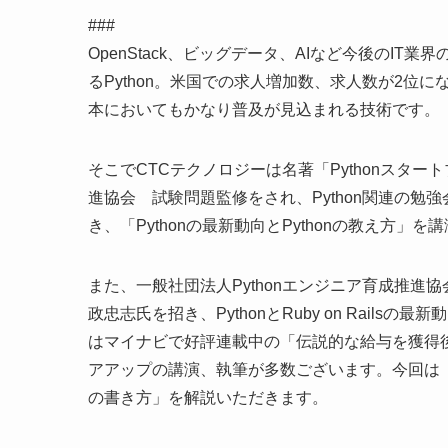
###
OpenStack、ビッグデータ、AIなど今後のI
るPython。米国での求人増加数、求人数が2位に
本においてもかなり普及が見込まれる技術です。
そこでCTCテクノロジーは名著「Pythonスター
進協会 試験問題監修をされ、Python関連の
き、「Pythonの最新動向とPythonの教え方」を
また、一般社団法人Pythonエンジニア育成推進
政忠志氏を招き、PythonとRuby on Rai
はマイナビで好評連載中の「伝説的な給与を獲得
アアップの講演、執筆が多数ございます。今回は「P
の書き方」を解説いただきます。