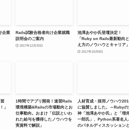
向け企業
Rails試験合格者向け企業就職
池澤あやか氏登壇決定！
説明会のご案内
「Ruby on Rails最新動向
え方のノウハウとキャリア
2017年12月20日
2017年10月8日
速習
1時間でアプリ開発！速習Rails
人材育成・採用ノウハウ201
策！」
環境構築&Railsの市場動向とお
に協賛しました。～Rubyの
仕事動向。おまけ「伝説といわ
神「池澤あやか氏」と「増
れた給与を獲得したノウハウを
一郎氏」、Python系著名人
実資料で解説」
のパネルディスカッション