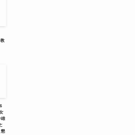
と教
」
6
女
井雄
と
と懇