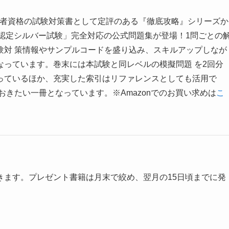
T技術者資格の試験対策書として定評のある『徹底攻略』シリーズか
s4技術者認定シルバー試験」完全対応の公式問題集が登場！1問ごとの
験対 策情報やサンプルコードを盛り込み、スキルアップしなが
っています。巻末には本試験と同レベルの模擬問題 を2回分
っているほか、充実した索引はリファレンスとしても活用で
おきたい一冊となっています。※Amazonでのお買い求めは
こ
きます。プレゼント書籍は月末で絞め、翌月の15日頃までに発