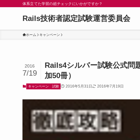
体系立てた学習の総チェックにいかがですか？
Rails技術者認定試験運営委員会
ホーム
キャンペーン
Rails4シルバー試験公
2016
7/19
加50冊）
2016年5月31日
2016年7月19日
キャンペーン
試験