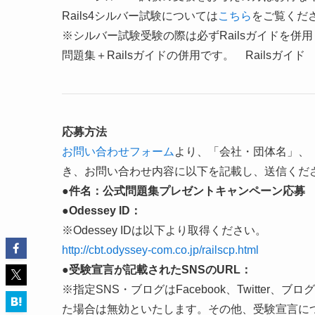
Rails4シルバー試験については
こちら
をご覧くだ
※シルバー試験受験の際は必ずRailsガイドを併用
問題集＋Railsガイドの併用です。 Railsガイ
応募方法
お問い合わせフォーム
より、「会社・団体名」、
き、お問い合わせ内容に以下を記載し、送信くだ
●件名：公式問題集プレゼントキャンペーン応募
●Odessey ID：
※Odessey IDは以下より取得ください。
http://cbt.odyssey-com.co.jp/railscp.html
●受験宣言が記載されたSNSのURL：
※指定SNS・ブログはFacebook、Twitte
た場合は無効といたします。その他、受験宣言に