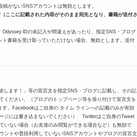
投稿がないSNSアカウントは無効とします。
前（ここに記載された内容がそのまま宛先となり、書籍が送付
yssey IDの未記入や間違えがあったり、指定SNS・ブログ
ント書籍を受け取っていただけない場合、無効とします。送付
験を受験します！」等の宣言文を指定SNS・ブログに記載し、その記
けてください。（ブログのトップページ等を張り付けて宣言文を
。Facebookはご自身の タイム ラインへの記載のみが有効
ジには書き込まないでください） Twitterはご自身のTweet
れていない場合（お友達のみ閲覧ができる場合など）も無効で
 ウントや普段利用していないSNSアカウントやブログの宣言文