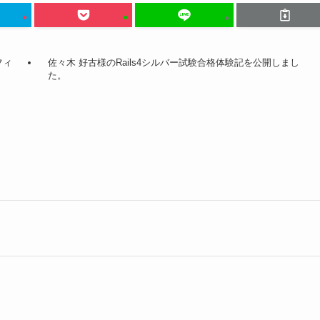
フィ
佐々木 好古様のRails4シルバー試験合格体験記を公開しまし
た。