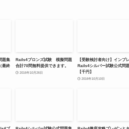
式問題集
Rails4ブロンズ試験 模擬問題
【受験検討者向け】インプ
（最終
合計70問無料提供できます。
Rails4シルバー試験公式問
【千円】
2016年10月26日
2016年10月10日
ls4ブ
Rails4シルバー試験公式問題集
Rails4徹底攻略プレゼンと